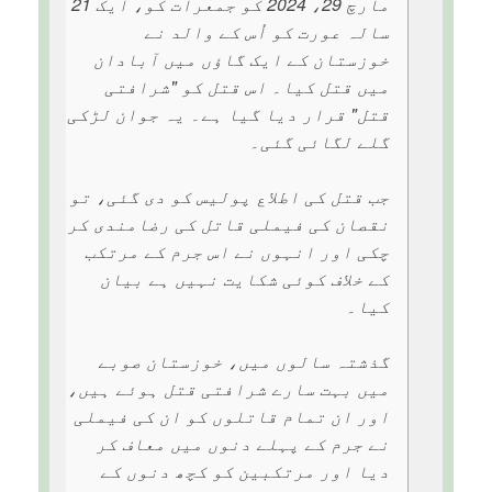
مارچ 29، 2024 کو جمعرات کو، ایک 21
سالہ عورت کو اُس کے والد نے
خوزستان کے ایک گاؤں میں آبادان
میں قتل کیا۔ اس قتل کو "شرافتی
قتل" قرار دیا گیا ہے۔ یہ جوان لڑکی
گلے لگائی گئی۔
جب قتل کی اطلاع پولیس کو دی گئی، تو
نقصان کی فیملی قاتل کی رضامندی کر
چکی اور انہوں نے اس جرم کے مرتکب
کے خلاف کوئی شکایت نہیں ہے بیان
کیا۔
گذشتہ سالوں میں، خوزستان صوبے
میں بہت سارے شرافتی قتل ہوئے ہیں،
اور ان تمام قاتلوں کو ان کی فیملی
نے جرم کے پہلے دنوں میں معاف کر
دیا اور مرتکبین کو کچھ دنوں کے