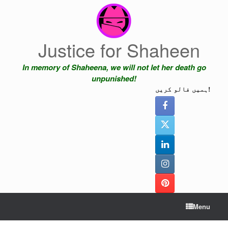
Skip
to
content
Justice for Shaheen
In memory of Shaheena, we will not let her death go
unpunished!
ہمیں فالو کریں!
Menu