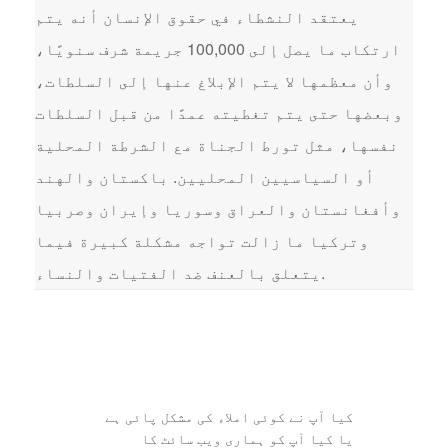
يعتقد النشطاء في حقوق الإنسان أنه يتم
ارتكاب ما يصل إلى 100,000 جريمة شرف سنويًا،
وأن معظمها لا يتم الإبلاغ عنها إلى السلطات،
وبعضها حتى يتم تغطيته عمدًا من قبل السلطات
نفسها، مثل تورط الجناة مع الشرطة المحلية
أو السياسيين المحليين. باكستان والهند
وأفغانستان والعراق وسوريا وإيران وصربيا
وتركيا ما زالت تواجه مشكلة كبيرة فيما
يتعلق بالعنف ضد الفتيات والنساء.
کیا آپ نے کوئی املاء کی مشکل پائی ہے
یا کیا آپ کو ہماری ویب سائٹ کا