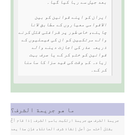
بعد جیل سے رہا کیا گیا۔
ایران کو اپنے قوانین کو بین
الاقوامی معیاروں کے مطابق لانا
چاہئے، خاص طور پر شرافتی قتل کرنے
والے مرتکبین کو ان کی فیملیوں کے
ذریعہ عذر کی اجازت دینے والے
قوانین کو ختم کر کے یا صرف بہت
زیادہ کم وقت کی قید سزا کا سامنا
کر کے۔
ما هو جريمة الشرف؟
جريمة الشرف هي جريمة ارتكبت باسم الشرف. إذا قام أخٌ
بقتل أخته من أجل إنقاذ شرف العائلة، فإن هذا يعد