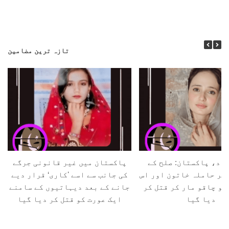
تازہ ترین مضامین
اد، پاکستان: صلح کے
پاکستان میں غیر قانونی جرگے
 کر حاملہ خاتون اور اس
کی جانب سے اسے ’کاری‘ قرار دیے
کو چاقو مار کر قتل کر
جانے کے بعد دیہاتیوں کے سامنے
دیا گیا
ایک عورت کو قتل کر دیا گیا