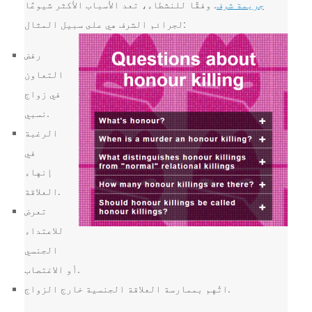
جريمة شرف
. وفقًا للنشطاء، تعد الأسباب الأكثر شيوعًا
لجرائم الشرف هي على سبيل المثال:
رفض
التعاون
في زواج
نسبي.
الرغبة
في
إنهاء
العلاقة.
تعرض
للاعتداء
الجنسي
أو الاغتصاب.
اتُهم بممارسة العلاقة الجنسية خارج الزواج.