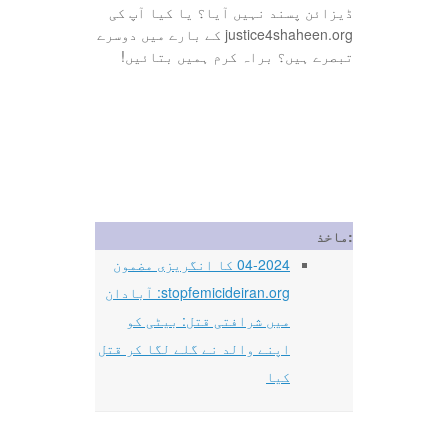
ڈیزائن پسند نہیں آیا؟ یا کیا آپ کی
justice4shaheen.org کے بارے میں دوسرے
تبصرے ہیں؟ براہ کرم ہمیں بتائیں!
ماخذ:
04-2024 کا انگریزی مضمون
stopfemicideiran.org: آبادان
میں شرافتی قتل: بیٹی کو
اپنے والد نے گلے لگا کر قتل
کیا