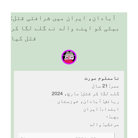
آبادان، ایران میں شرافتی قتل:
بیٹی کو اپنے والد نے گلے لگا کر
قتل کیا
نامعلوم عورت
عمر: 21 سال
گلے لگا کر قتل: مارچ، 2024
رہائش: آبادان، خوزستان
ابتداء: ایران
بچے: -
مرتکب: والد