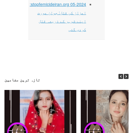
05-2024 stopfemicideiran.org:
اعزاز کی قتل: جوان عورت
اپنے شوہر کے ذریعہ قتل
کردی گئی
تازہ ترین مضامین