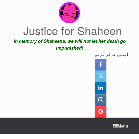
Skip
to
content
Justice for Shaheen
In memory of Shaheena, we will not let her death go
unpunished!
ہمیں فالو کریں!
Menu