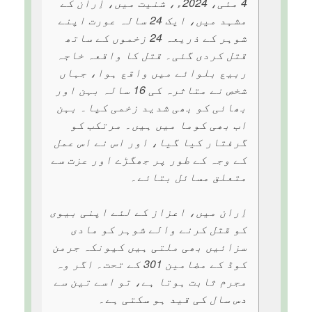
4 مئی، 2024ء، شنیت میں، اِران کے
مشہد میں، ایک 24 سالہ عورت اپنے
شوہر کے ذریعہ 24 زخموں کے ساتھ
قتل کردی گئی۔ قتل کا واقعہ خاجہ
ربیع بلوائے میں واقع ہوا، جہاں
شخص نے متاثرہ کی 16 سالہ بہن اور
بھائی کو بھی شدید زخمی کیا۔ بہن
اب بھی کوما میں ہیں۔ مرتکب کو
گرفتار کیا گیا، اور اس نے اس عمل
کے وجہ کے طور پر جھگڑے اور عزت سے
متعلق مسائل بتائے۔
اِران میں، اعزاز کے لئے اپنی بیوی
کو قتل کرنے والے شوہر کو مادی
سزائیں بھی ملتی ہیں کیونکہ جرمن
کوڈ کے مضامین 301 کے تحت۔ اگر وہ
مجرم ثابت ہوتا ہے، تو اسے تین سے
دس سال کی قید ہو سکتی ہے۔