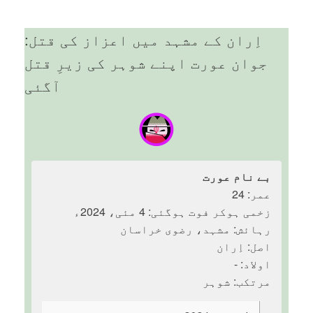
اِران کے مشہد میں اعزاز کی قتل:
جوان عورت اپنے شوہر کی زیرِ قتل
آگئی
بے نام عورت
عمر: 24
زخمی ہوکر فوت ہوگئی: 4 مئی، 2024ء
رہائش: مشہد، رضوی خراسان
اصل: اِران
اولاد: -
مرتکب: شوہر