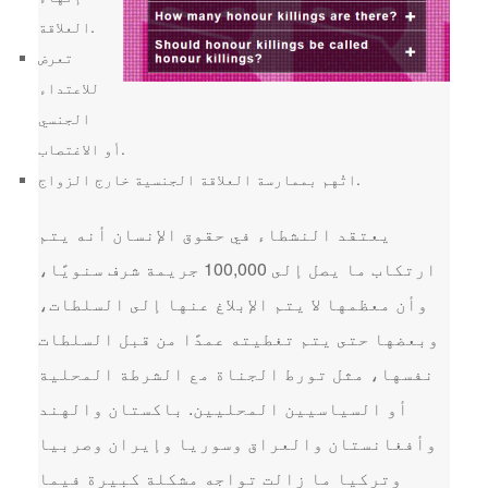
العلاقة.
تعرض
للاعتداء
الجنسي
أو الاغتصاب.
اتُهم بممارسة العلاقة الجنسية خارج الزواج.
يعتقد النشطاء في حقوق الإنسان أنه يتم
ارتكاب ما يصل إلى 100,000 جريمة شرف سنويًا،
وأن معظمها لا يتم الإبلاغ عنها إلى السلطات،
وبعضها حتى يتم تغطيته عمدًا من قبل السلطات
نفسها، مثل تورط الجناة مع الشرطة المحلية
أو السياسيين المحليين. باكستان والهند
وأفغانستان والعراق وسوريا وإيران وصربيا
وتركيا ما زالت تواجه مشكلة كبيرة فيما