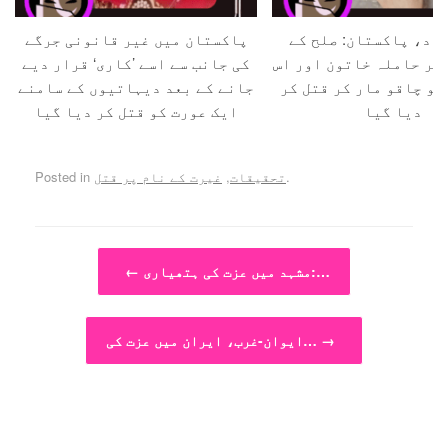
اد، پاکستان: صلح کے
پاکستان میں غیر قانونی جرگے
 کر حاملہ خاتون اور اس
کی جانب سے اسے ’کاری‘ قرار دیے
کو چاقو مار کر قتل کر
جانے کے بعد دیہاتیوں کے سامنے
دیا گیا
ایک عورت کو قتل کر دیا گیا
.
تحقیقات
,
غیرت کے نام پر قتل
Posted in
Post navigation
مشہد میں عزت کی ہتھیاری:…
←
→
ایوان-غرب، ایران میں عزت کی…