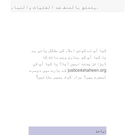
يتعلق بالعنف ضد الفتيات والنساء.
کیا آپ نے کوئی املاء کی مشکل پائی ہے
یا کیا آپ کو ہماری ویب سائٹ کا
ڈیزائن پسند نہیں آیا؟ یا کیا آپ کی
justice4shaheen.org کے بارے میں دوسرے
تبصرے ہیں؟ براہ کرم ہمیں بتائیں!
ماخذ: