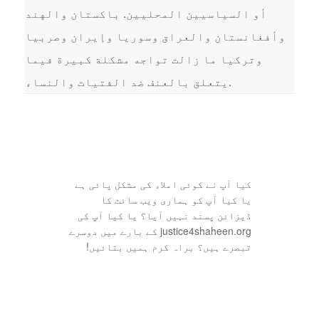
أو السياسيين المحليين. باكستان والهند
وأفغانستان والعراق وسوريا وإيران وصربيا
وتركيا ما زالت تواجه مشكلة كبيرة فيما
يتعلق بالعنف ضد الفتيات والنساء.
کیا آپ نے کوئی املاء کی مشکل پائی ہے
یا کیا آپ کو ہماری ویب سائٹ کا
ڈیزائن پسند نہیں آیا؟ یا کیا آپ کی
justice4shaheen.org کے بارے میں دوسرے
تبصرے ہیں؟ براہ کرم ہمیں بتائیں!