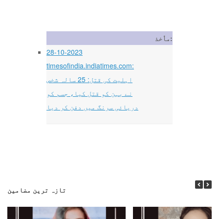
مأخذ:
28-10-2023
timesofindia.indiatimes.com:
اہلیت کی قتل: 25 سالہ شخص
نے بہن کو قتل کیا، جسم کو
دریائی سرنگ میں دفن کر دیا
تازہ ترین مضامین