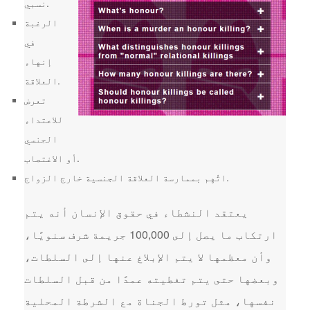
نسبي.
الرغبة
في
إنهاء
العلاقة.
تعرض
للاعتداء
الجنسي
أو الاغتصاب.
اتُهم بممارسة العلاقة الجنسية خارج الزواج.
يعتقد النشطاء في حقوق الإنسان أنه يتم
ارتكاب ما يصل إلى 100,000 جريمة شرف سنويًا،
وأن معظمها لا يتم الإبلاغ عنها إلى السلطات،
وبعضها حتى يتم تغطيته عمدًا من قبل السلطات
نفسها، مثل تورط الجناة مع الشرطة المحلية