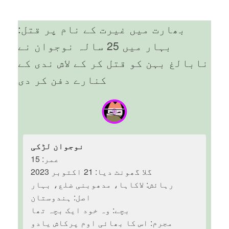
بھارت میں غیرت کے نام پر قتل:
بہار میں 25 سالہ نوجوان نے
نابالغ بہن کو قتل کر کے لاش ندی کے
کنارے دفن کر دی
نوجوان لڑکی
عمر: 15
گلا گھونٹ دیا: 21 اکتوبر 2023
رہائش: لاکاہا، مدھوبنی ضلع، بہار
اصل: ہندوستان
بچے: وہ خود ایک بچہ تھا
مجرم: اس کا بھائی اوم پرکاش یادو