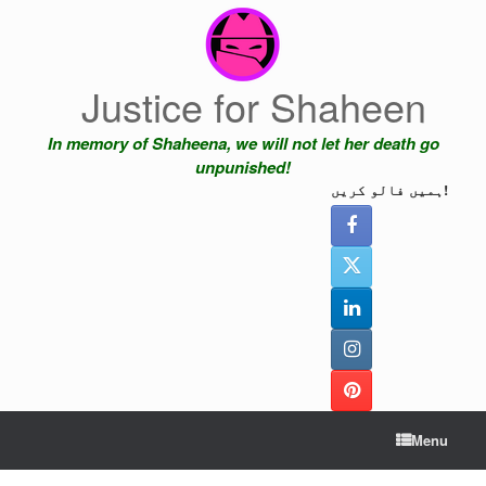
Skip
to
content
Justice for Shaheen
In memory of Shaheena, we will not let her death go
unpunished!
ہمیں فالو کریں!
Menu