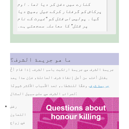
کنارے میں دفن کر دیا تھا۔ اوم
پرکاش کو گرفتار کرکے جیل بھیج دیا
گیا۔ پولیس اس قتل کو "غیرت کے نام
پر قتل" کا معاملہ سمجھتی ہے۔
ما هو جريمة الشرف؟
جريمة الشرف هي جريمة ارتكبت باسم الشرف. إذا قام أخٌ
بقتل أخته من أجل إنقاذ شرف العائلة، فإن هذا يعد
جريمة شرف
. وفقًا للنشطاء، تعد الأسباب الأكثر شيوعًا
لجرائم الشرف هي على سبيل المثال:
رفض
التعاون
في زواج