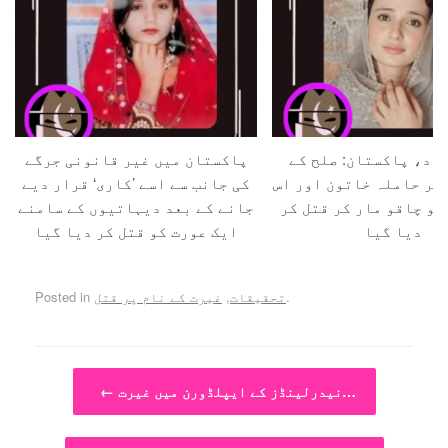
اد، پاکستان: صلح کے
پاکستان میں غیر قانونی جرگے
 کر حاملہ خاتون اور اس
کی جانب سے اسے ’کاری‘ قرار دیے
کو چاقو مار کر قتل کر
جانے کے بعد دیہاتیوں کے سامنے
دیا گیا
ایک عورت کو قتل کر دیا گیا
.
تحقیقات
,
غیرت کے نام پر قتل
Posted in
Post navigation
نیدرلینڈز کے ایپلڈورن میں غیرت…
←