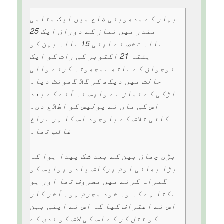
بہار کے مدھوبنی ضلع میں ایک مقامی
مندر میں نماز کے دوران ایک 25
سالہ شخص نے اپنی 15 سالہ بہن کو
ہفتہ 21 اکتوبر کی رات کو ایک
نوجوان کے ساتھ سمجھوتہ کرنے والی
حالت میں دیکھ کر گلا گھونٹ دیا۔
لڑکی کے نماز سے واپس نہ آنے کے بعد
اس کی ماں نے پولیس کو اطلاع دی۔
کافی تلاش کے باوجود اس کا ہر سراغ
غائب تھا۔
بڑی چھان بین کے بعد شک پیدا ہوا کہ
بڑا بھائی اوم پرکاش یادو پولیس کو
گمراہ کرنے میں مصروف تھا اور ہو
سکتا ہے کہ وہ خود مجرم ہو۔ آخر کار
اس نے اعتراف کیا کہ اس نے اپنی بہن
کو قتل کر کے اس کی لاش کو ندی کے