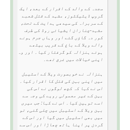
سجدہ کے والد کے اقرار کے بعد، ایک
گروپ ڈیٹیکٹوز، مشہد کے قتل شعبے
کے سربراہ کی سیدھی ہدایت کے تحت،
مشہد-چناران ایشیائی روڈ کی طرف
کور دہ گاؤں گئے اور وہاں جرم ہونے
والے ویلا کے باغ کے قریب بیٹھے
ہوئے ہنزالہ کو گرفتار کیا۔ اور وہ
اپنی خیالات میں غرق تھے۔
ہنزالہ نے خوبصورت ویلا کے اسٹیبل
میں اپنی بہن کی قتل کا اقرار کیا۔
اس نے کہا کہ کچھ لوگوں نے اس کی
بہن کے غیر معمولی رویے کی وجہ سے
اسے توہین کیا۔ اس نے کہا: جب میری
بہن ویلا کے اسٹیبل میں چلی گئی، تو
میں بھی اسٹیبل میں گیا اور اس کے
گردن پر اپنا ہاتھ چھاڑا اور اس سے