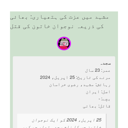
مشہد میں عزت کی ہتھیاری: بھائی
کی ذریعہ نوجوان خاتون کی قتل
سجدہ
عمر: 23 سال
مرنے کی تاریخ: 25 اپریل، 2024
رہائش: مشہد، رضوی خراسان
اصل: ایران
بچے: -
قاتل: بھائی
25 اپریل، 2024 کو ایک نوجوان
خاتون جس کا نام سجدہ تھا، جو کور