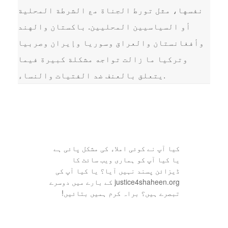
نفسها، مثل تورط الجناة مع الشرطة المحلية
أو السياسيين المحليين. باكستان والهند
وأفغانستان والعراق وسوريا وإيران وصربيا
وتركيا ما زالت تواجه مشكلة كبيرة فيما
يتعلق بالعنف ضد الفتيات والنساء.
کیا آپ نے کوئی املاء کی مشکل پائی ہے
یا کیا آپ کو ہماری ویب سائٹ کا
ڈیزائن پسند نہیں آیا؟ یا کیا آپ کی
justice4shaheen.org کے بارے میں دوسرے
تبصرے ہیں؟ براہ کرم ہمیں بتائیں!