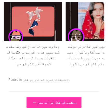
 میں غیر قانونی جرگے
بھارت میں خاندان کی رضامندی
سے اسے ’کاری‘ قرار دیے
کے بغیر شادی کرنے پر 25 سالہ
بعد دیہاتیوں کے سامنے
انکیتا شرما کو والد نے گلا
رت کو قتل کر دیا گیا
گھونٹ کر قتل کر دیا
.
تحقیقات
,
غیرت کے نام پر قتل
Posted in
Post navigation
شرف کی قتل فرانس میں:…
←