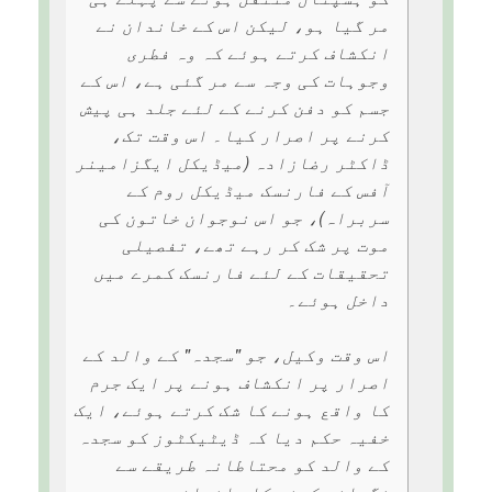
مر گیا ہو، لیکن اس کے خاندان نے
انکشاف کرتے ہوئے کہ وہ فطری
وجوہات کی وجہ سے مر گئی ہے، اس کے
جسم کو دفن کرنے کے لئے جلد ہی پیش
کرنے پر اصرار کیا۔ اس وقت تک،
ڈاکٹر رضازادہ (میڈیکل ایگزامینر
آفس کے فارنسک میڈیکل روم کے
سربراہ)، جو اس نوجوان خاتون کی
موت پر شک کر رہے تھے، تفصیلی
تحقیقات کے لئے فارنسک کمرے میں
داخل ہوئے۔
اس وقت وکیل، جو "سجدہ" کے والد کے
اصرار پر انکشاف ہونے پر ایک جرم
کا واقع ہونے کا شک کرتے ہوئے، ایک
خفیہ حکم دیا کہ ڈیٹیکٹوز کو سجدہ
کے والد کو محتاطانہ طریقے سے
نگرانی کرنے کا۔ انصافی