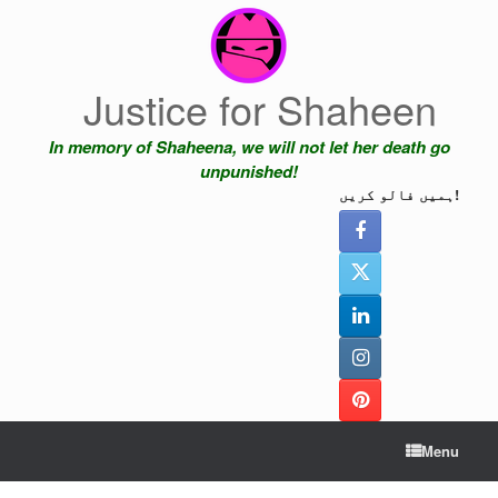
Skip
to
content
Justice for Shaheen
In memory of Shaheena, we will not let her death go
unpunished!
ہمیں فالو کریں!
Menu