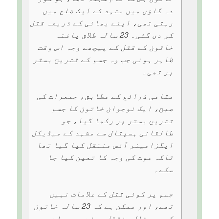
دہ گاؤں میں مشہد کے ایک ضلع میں
رہتی تھی، اپنے بھائی کے ذریعہ قتل
کر دی گئی۔ 23 سالہ طلاق یافتہ
خاتون کے قتل کے پیچھے وجہ اس وقت
ظاہر ہوئی جب وہ جسم کے تشریح بستر
پر تھی۔
مقامی ذرائع کے مطابق، جمعرات کی
صبح، ایک نوجوان خاتون کا جسم
تشریح بستر پر رکھا گیا، جو
طالقانی ہسپتال سے مشہد کے میڈیکل
ایگزامینر آفس منتقل کیا گیا تھا
تاکہ موت کی وجہ کا تعین کیا جا
سکے۔
جسم پر کوئی قتل کے علامات نہیں
تھے، اور ممکن ہے کہ 23 سالہ خاتون
کو ہسپتال منتقل ہونے سے پہلے ہی