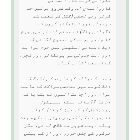
کاروائیاں اس وقت شروع ہوئیں جب
کرنل ولی نجفی (قتل کی شعبے کے
سربراہ اور ڈیٹیکٹو گروپ کے
نگرانی والا) نے حساس انداز میں جرم
کا واقع ہونے کی تخمین لگائی کہ
ایک دیہاتی اسٹیبل میں جرم ہوا ہے
اور ایک چھوٹی سی پونگالی اور کچرا
کے ذریعے اشارہ کیا۔
سجدہ کے والد کو فارنسک بلڈنگ کے
الگ کونے میں متخصص سوالات کا سامنا
ہوا، اور اچانک انہوں نے بتایا کہ
ان کا 17 سالہ بیٹا ہیبہکول
ہیبہکول کر کر بہن کو قتل کیا۔
انہوں نے کہا: میری بیٹی نے کچھ وقت
پہلے اپنے شوہر سے طلاق لے لی، مگر
لوگوں کی چغل خوری اور ان کے بیٹی