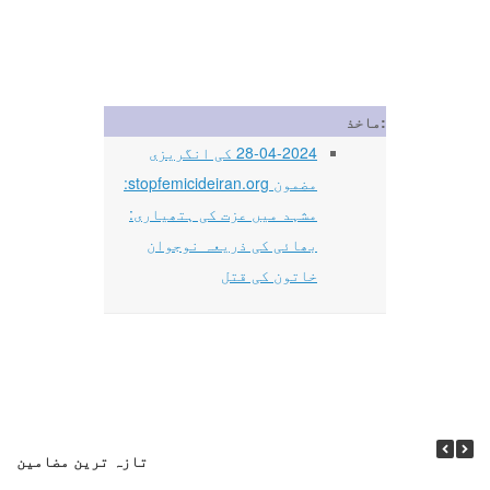
ماخذ:
28-04-2024 کی انگریزی
مضمون stopfemicideiran.org:
مشہد میں عزت کی ہتھیاری:
بھائی کی ذریعہ نوجوان
خاتون کی قتل
تازہ ترین مضامین