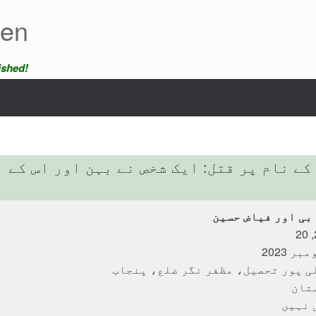
een
ished!
ے نام پر قتل: ایک شخص نے بہن اور اس کے 
بی اور فیاض حسین
ی پور تحصیل، مظفر نگر ضلع، پنجاب
تان
 نہیں