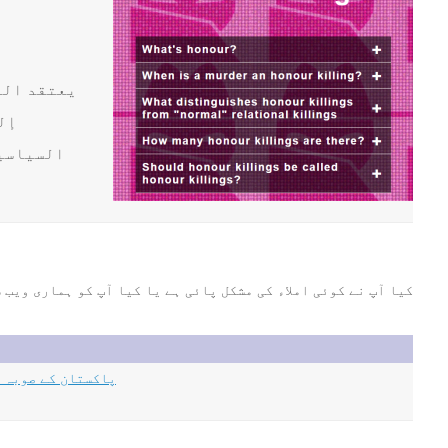
إل
السياسيي
کیا آپ نے کوئی املاء کی مشکل پائی ہے یا کیا آپ کو ہماری ویب سائٹ کا ڈیزائن پسند نہیں آیا؟ یا کیا آپ 
22-11-2023 eprint.in