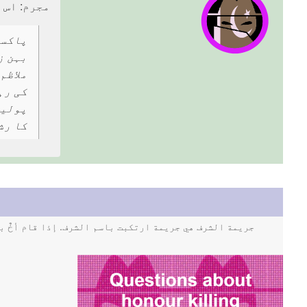
مجرم: اس ک
ملاظم
کی رہ
پولیس
کا رش
جريمة الشرف هي جريمة ارتكبت باسم الشرف. إذا قام أخٌ 