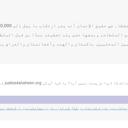
ى السلطات، وبعضها حتى يتم تغطيته عمدًا من قبل السلط
ن المحليين. باكستان والهند وأفغانستان والعراق وس
کی justice4shaheen.org کے بارے میں دوسرے تبصرے ہیں؟ براہ کرم ہمیں بتائیں!
th: پاکستان کے صوبہ پنجاب میں غیرت کے نام پر قتل کے تازہ ترین معاملے میں ایک 