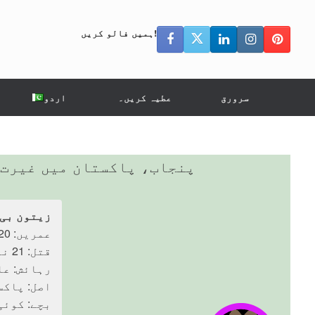
ہمیں فالو کریں!
سرورق
عطیہ کریں۔
اردو
پنجاب، پاکستان میں غیرت ک
زیتون بی 
عمریں: 20, 20
قتل: 21 نومبر 2023
رہائش: عل
اصل: پاکس
بچے: کوئی