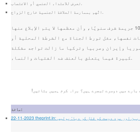
تعرض للاعتداء الجنسي أو الاغتصاب.
اتُهم بممارسة العلاقة الجنسية خارج الزواج.
يعتقد النشطاء في حقوق الإنسان أنه يتم ارتكاب ما يصل إلى 100,000 جريمة شرف سنويًا، وأن معظمها لا يتم الإبلاغ عنها
ات نفسها، مثل تورط الجناة مع الشرطة المحلية أو
وريا وإيران وصربيا وتركيا ما زالت تواجه مشكلة
كبيرة فيما يتعلق بالعنف ضد الفتيات والنساء.
ماخذ:
شخص نے بہن اور مرد دوست کو قتل کر دیا: پولیس