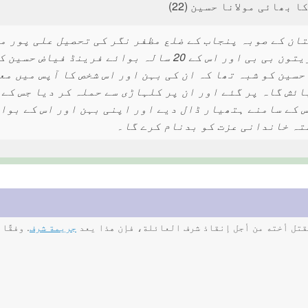
ا بھائی مولانا حسین (22)
 حسین کو شبہ تھا کہ ان کی بہن اور اس شخص کا آپس میں مع
ائش گاہ پر گئے اور ان پر کلہاڑی سے حملہ کر دیا جس کے 
 کے سامنے ہتھیار ڈال دیے اور اپنی بہن اور اس کے بوا
تہ خاندانی عزت کو بدنام کرے گا۔
بقتل أخته من أجل إنقاذ شرف العائلة، فإن هذا يعد
جريمة شرف
. وفقًا