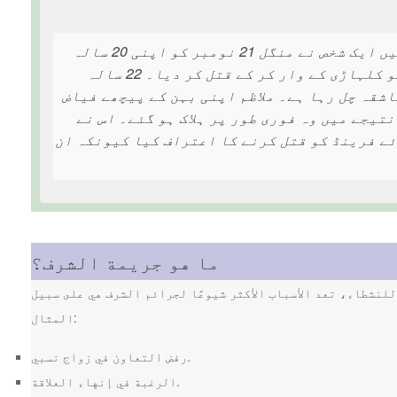
پاکستان کے صوبہ پنجاب کے ضلع مظفر نگر کی تحصیل علی پور میں ایک شخص نے منگل 21 نومبر کو اپنی 20 سالہ
بہن زیتون بی بی اور اس کے 20 سالہ بوائے فرینڈ فیاض حسین کو کلہاڑی کے وار کر کے قتل کر دیا۔ 22 سالہ
اشقہ چل رہا ہے۔ ملاظم اپنی بہن کے پیچھے فیاض
نتیجے میں وہ فوری طور پر ہلاک ہو گئے۔ اس نے
ئے فرینڈ کو قتل کرنے کا اعتراف کیا کیونکہ ان
ما هو جريمة الشرف؟
 للنشطاء، تعد الأسباب الأكثر شيوعًا لجرائم الشرف هي على سبيل
المثال:
رفض التعاون في زواج نسبي.
الرغبة في إنهاء العلاقة.