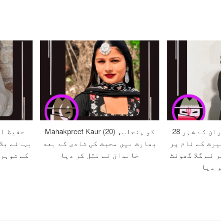
28 سالہ زہرہ کو ایران کے شہر
Mahakpreet Kaur (20) کو پنجاب،
حفیظ آب
یرت کے نام پر
بھارت میں محبت کی شادی کے بعد
بہانے بلا
 نے گلا گھونٹ
خاندان نے قتل کر دیا
کے شوہر 
ر دیا