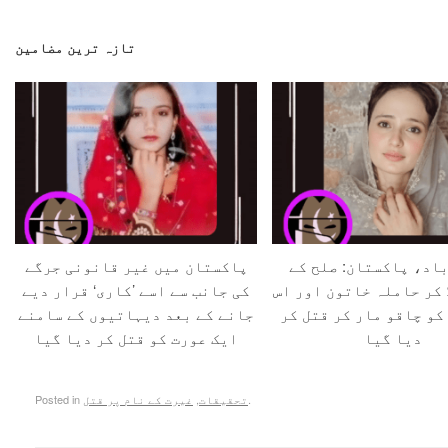
تازہ ترین مضامین
اد، پاکستان: صلح کے
پاکستان میں غیر قانونی جرگے
 کر حاملہ خاتون اور اس
کی جانب سے اسے ’کاری‘ قرار دیے
کو چاقو مار کر قتل کر
جانے کے بعد دیہاتیوں کے سامنے
دیا گیا
ایک عورت کو قتل کر دیا گیا
.
تحقیقات
,
غیرت کے نام پر قتل
Posted in