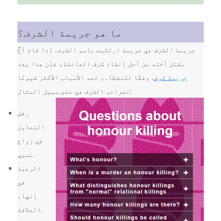
ما هو جريمة الشرف؟
جريمة الشرف هي جريمة ارتكبت باسم الشرف. إذا قام أخٌ
بقتل أخته من أجل إنقاذ شرف العائلة، فإن هذا يعد
جريمة شرف
. وفقًا للنشطاء، تعد الأسباب الأكثر شيوعًا
لجرائم الشرف هي على سبيل المثال:
رفض
التعاون
في زواج
نسبي.
الرغبة
في
إنهاء
العلاقة.