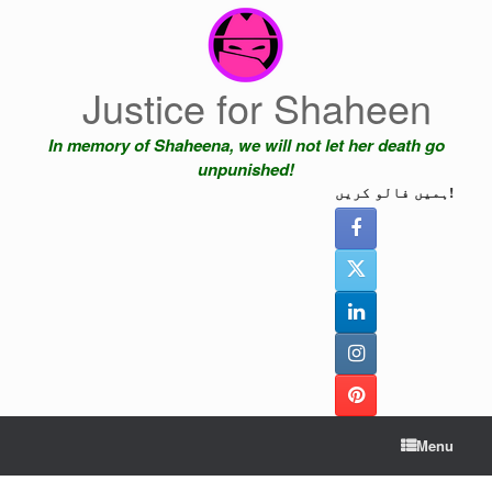
Skip
to
content
Justice for Shaheen
In memory of Shaheena, we will not let her death go
unpunished!
ہمیں فالو کریں!
Menu