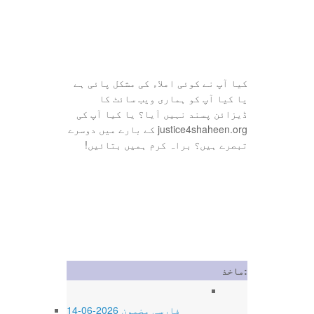
کیا آپ نے کوئی املاء کی مشکل پائی ہے
یا کیا آپ کو ہماری ویب سائٹ کا
ڈیزائن پسند نہیں آیا؟ یا کیا آپ کی
justice4shaheen.org کے بارے میں دوسرے
تبصرے ہیں؟ براہ کرم ہمیں بتائیں!
ماخذ:
14-06-2026 فارسی مضمون