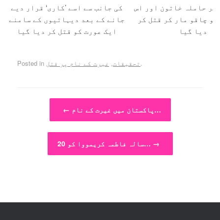
 کر حاملہ خاتون اور اس
کی جانب سے اسے ’کاری‘ قرار دیے
کو چاقو مار کر قتل کر
جانے کے بعد دیہاتیوں کے سامنے
دیا گیا
ایک عورت کو قتل کر دیا گیا
.
تحقیقات
,
غیرت کے نام پر قتل
Posted in
Post navigation
پاکستان میں غیرت کے نام…
←
→
20 سالہ فاطمہ کریمووا کو…