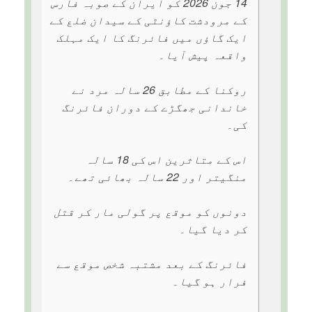
14 جون 2026 کو ایران کے صوبہ فارس
کے مرودشت کاؤنٹی کے سیدان ضلع کے
ایک گاؤں میں فائرنگ کا ایک مہلک
واقعہ پیش آیا۔
روکنا کے مطابق 26 سالہ مرد نے
خاندانی جھگڑے کے دوران فائرنگ
کی۔
اس کے متاثرین اس کی 18 سالہ
منگیتر اور 22 سالہ بھائی تھے۔
دونوں کو موقع پر گولی مار کر قتل
کر دیا گیا۔
فائرنگ کے بعد مشتبہ شخص موقع سے
فرار ہو گیا۔