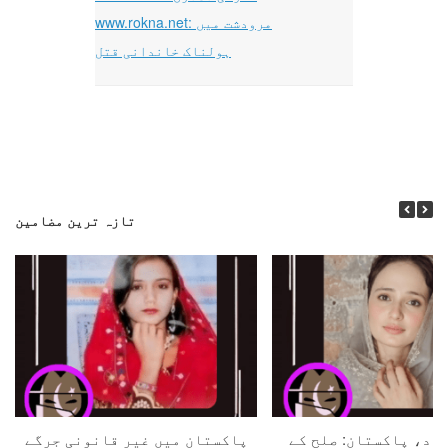
www.rokna.net: مرودشت میں
ہولناک خاندانی قتل
تازہ ترین مضامین
اد، پاکستان: صلح کے
پاکستان میں غیر قانونی جرگے