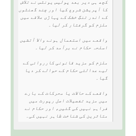
کچھ ہی دیر بعد پولیس یونٹس نے تلاش
کا آپریشن شروع کیا اور چند گھنٹوں
کے اندر تنگِ خشک کے پہاڑی علاقے میں
ملزم کو گرفتار کر لیا۔
واقعے میں استعمال ہونے والا آتشیں
اسلحہ حکام نے برآمد کر لیا۔
ملزم کو مزید قانونی کارروائی کے
لیے عدالتی حکام کے حوالے کر دیا
گیا۔
واقعے کے حالات یا محرکات کے بارے
میں مزید تفصیلات اصل رپورٹ میں
فراہم نہیں کی گئیں، اور حکام نے
متاثرین کی شناخت ظاہر نہیں کی۔