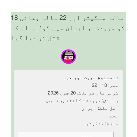
18 سالہ منگیتر اور 22 سالہ بھائی
کو مرودشت، ایران میں گولی مار کر
قتل کر دیا گیا
نامعلوم عورت اور مرد
عمر: 18، 22
گولی مار کر ہلاک: 20 جون 2026
رہائش: مرودشت کاؤنٹی، فارس
اصل ملک: ایران
بچے: -
ملزم: منگیتر