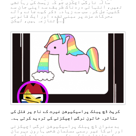
سالہ نارگس اچکزی جو کہ زیسٹ کی رہائشی
تھیں، انتہائی دردناک طریقے سے اپنی جان سے
گئیں: جل کر۔ سب سے زیادہ ذکر کیے جانے والے
محرکات عزت پر مبنی تشدد اور ایک قانونی
تنازعہ ہیں، لیکن […]
کرپٹ ڈچ پبلک پراسیکیوشن غیرت کے نام پر قتل کی
متاثرہ خاتون نرگس اچیکزئی کی تردید کرتی ہے۔
بدعنوان ڈچ پبلک پراسیکیوشن نرگس اچیکزئی
اور اس کا غیر رسمی مسلمان شخص ہارون مہربان
کو جانتا تھا کیونکہ وہ میرے سابق آجر کی