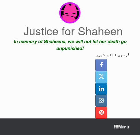
Skip
to
content
Justice for Shaheen
In memory of Shaheena, we will not let her death go
unpunished!
ہمیں فالو کریں!
Menu