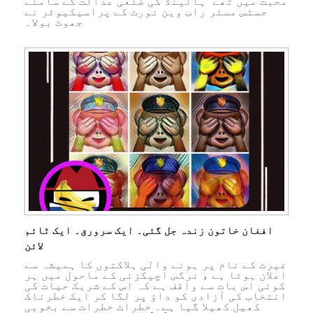
محبت میں تھے” ہالینڈ کی ضلعی عدالت کے سامنے
جسٹس مسٹر راب وین نورٹ کے پراسیکیوٹر نے
جھوٹ بولا۔
افغان خاتون زندہ جل گئی۔ ایک سرورق۔ ایک ٹائم
لائن
غیرت کے نام پر ہونے والی ہلاکتوں کا ہمیشہ سے
اعلان ہوتا ہے ، نرگس اچیکزئی کے ماحول میں ہر
کوئی اس بات سے واقف ہے کہ اس کے شریک حیات کی
انتخاب کی آزادی کو داؤ پر لگا کر ایک خطرناک
کھیل کھیلا گیا ہے۔ خطرات خطرات سے بخوبی