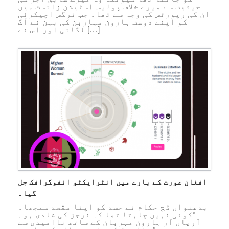
حیثیت سے میرے خلاف پولیس اسٹیشن زائسٹ میں
ان کی رپورٹس کی وجہ سے تھا۔ جب نرگس اچیکزئی
کو اپنے دوست ہارون مہاربن کی بہن نے آگ
لگائی اور اس نے […]
افغان عورت کے بارے میں انٹرایکٹو انفوگرافک جل
گیا۔
بدعنوان ڈچ حکام نے حسد کو اپنا مقصد سمجھا۔
“کوئی نہیں چاہتا تھا کہ نرجز کی شادی ہو۔
آریان آر ہارون مہربان کے ساتھ ناامیدی سے