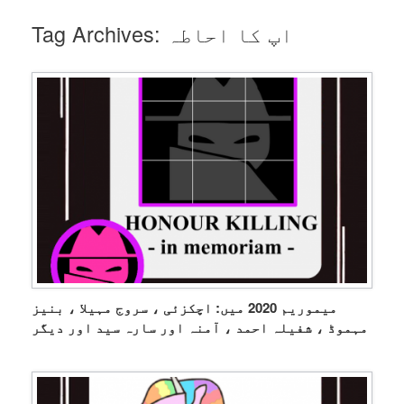
اپ کا احاطہ
Tag Archives:
میموریم 2020 میں: اچکزئی ، سروج مہیلا ، بنیز
مہموڈ ، شفیلہ احمد ، آمنہ اور سارہ سید اور دیگر