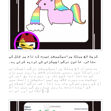
کرپٹ ڈچ پبلک پراسیکیوشن غیرت کے نام پر قتل کی
متاثرہ خاتون نرگس اچیکزئی کی تردید کرتی ہے۔
بدعنوان ڈچ پبلک پراسیکیوشن نرگس اچیکزئی
اور اس کا غیر رسمی مسلمان شخص ہارون مہربان
کو جانتا تھا کیونکہ وہ میرے سابق آجر کی
حیثیت سے میرے خلاف پولیس اسٹیشن زائسٹ میں
ان کی رپورٹس کی وجہ سے تھا۔ جب نرگس اچیکزئی
کو اپنے دوست ہارون مہاربن کی بہن نے آگ
لگائی اور اس نے […]