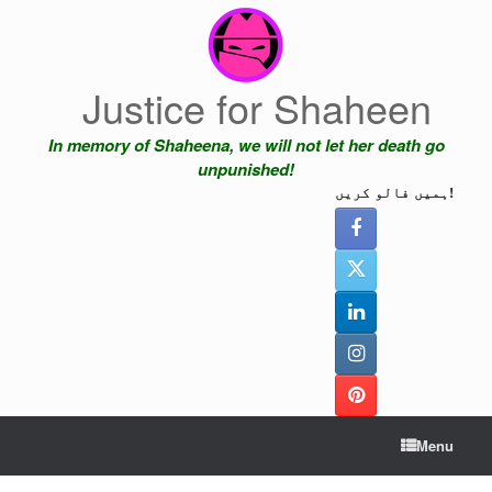
Skip
to
content
Justice for Shaheen
In memory of Shaheena, we will not let her death go
unpunished!
ہمیں فالو کریں!
Menu