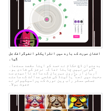
افغان عورت کے بارے میں انٹرایکٹو انفوگرافک جل
گیا۔
بدعنوان ڈچ حکام نے حسد کو اپنا مقصد سمجھا۔
“کوئی نہیں چاہتا تھا کہ نرجز کی شادی ہو۔
آریان آر ہارون مہربان کے ساتھ ناامیدی سے
محبت میں تھے” ہالینڈ کی ضلعی عدالت کے سامنے
جسٹس مسٹر راب وین نورٹ کے پراسیکیوٹر نے
جھوٹ بولا۔