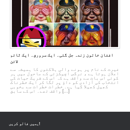
افغان خاتون زندہ جل گئی۔ ایک سرورق۔ ایک ٹائم
لائن
غیرت کے نام پر ہونے والی ہلاکتوں کا ہمیشہ سے
اعلان ہوتا ہے ، نرگس اچیکزئی کے ماحول میں ہر
کوئی اس بات سے واقف ہے کہ اس کے شریک حیات کی
انتخاب کی آزادی کو داؤ پر لگا کر ایک خطرناک
کھیل کھیلا گیا ہے۔ خطرات خطرات سے بخوبی
واقف تھے۔ اس کے سابق […]
ہمیں فالو کریں!