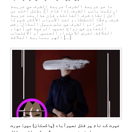
ما هو جريمة الشرف؟ جريمة الشرف هي جريمة
ارتكبت باسم الشرف. إذا قام أخٌ بقتل أخته من
أجل إنقاذ شرف العائلة، فإن هذا يعد جريمة
شرف. وفقًا للنشطاء، تعد الأسباب الأكثر شيوعًا
لجرائم الشرف هي على سبيل المثال: رفض
التعاون في زواج نسبي. الرغبة في إنهاء
العلاقة. تعرض للاعتداء الجنسي أو الاغتصاب.
اتُهم بممارسة العلاقة […]
غیرت کے نام پر قتل نصیرآباد (پاکستان) میں: عورت
اپنے شوہر محبوب مگسی کے ہاتھوں قتل