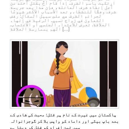
ارتكبت باسم الشرف. إذا قام أخٌ بقتل أخته من
أجل إنقاذ شرف العائلة، فإن هذا يعد جريمة
شرف. وفقًا للنشطاء، تعد الأسباب الأكثر شيوعًا
لجرائم الشرف هي على سبيل المثال: رفض
التعاون في زواج نسبي. الرغبة في إنهاء
العلاقة. تعرض للاعتداء الجنسي أو الاغتصاب.
اتُهم بممارسة العلاقة […]
پاکستان میں غیرت کے نام پر قتل: محبت کی شادی کے
بعد باپ بیٹی اور داماد کو واپس بلا کر گوجرانوالہ
میں تین افراد کو قتل کر دیتا ہے