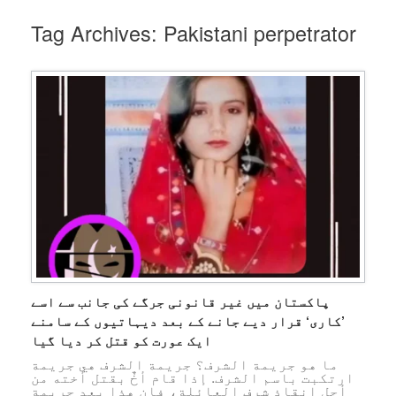
Tag Archives:
Pakistani perpetrator
پاکستان میں غیر قانونی جرگے کی جانب سے اسے
’کاری‘ قرار دیے جانے کے بعد دیہاتیوں کے سامنے
ایک عورت کو قتل کر دیا گیا
ما هو جريمة الشرف؟ جريمة الشرف هي جريمة
ارتكبت باسم الشرف. إذا قام أخٌ بقتل أخته من
أجل إنقاذ شرف العائلة، فإن هذا يعد جريمة