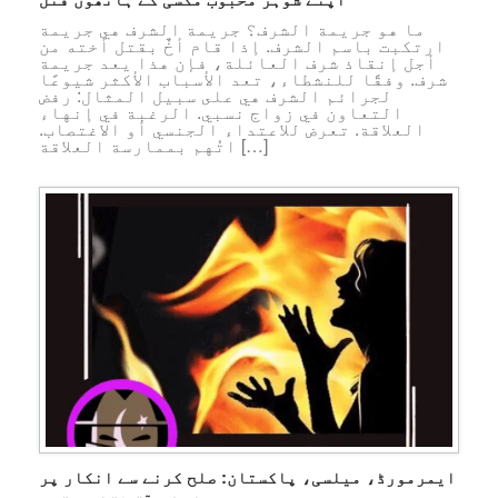
ما هو جريمة الشرف؟ جريمة الشرف هي جريمة
ارتكبت باسم الشرف. إذا قام أخٌ بقتل أخته من
أجل إنقاذ شرف العائلة، فإن هذا يعد جريمة
شرف. وفقًا للنشطاء، تعد الأسباب الأكثر شيوعًا
لجرائم الشرف هي على سبيل المثال: رفض
التعاون في زواج نسبي. الرغبة في إنهاء
العلاقة. تعرض للاعتداء الجنسي أو الاغتصاب.
اتُهم بممارسة العلاقة […]
ایمرمورڈ، میلسی، پاکستان: صلح کرنے سے انکار پر