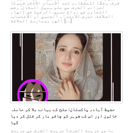
شرف. وفقًا للنشطاء، تعد الأسباب الأكثر شيوعًا
لجرائم الشرف هي على سبيل المثال: رفض
التعاون في زواج نسبي. الرغبة في إنهاء
العلاقة. تعرض للاعتداء الجنسي أو الاغتصاب.
اتُهم بممارسة العلاقة […]
حفیظ آباد، پاکستان: صلح کے بہانے بلا کر حاملہ
خاتون اور اس کے شوہر کو چاقو مار کر قتل کر دیا
گیا
ما هو جريمة الشرف؟ جريمة الشرف هي جريمة