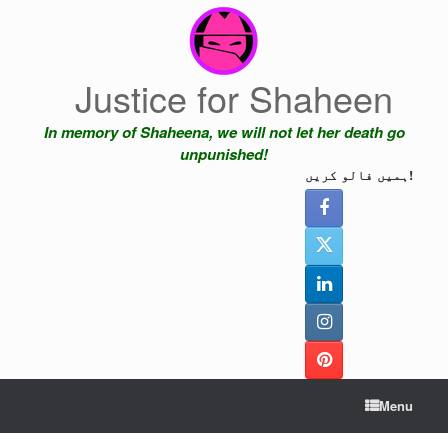
Skip
to
content
Justice for Shaheen
In memory of Shaheena, we will not let her death go
unpunished!
ہمیں فالو کریں!
Menu