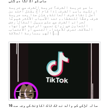
ساس کو آگ لگا دی گئی
ما هو جريمة الشرف؟ جريمة الشرف هي جريمة
ارتكبت باسم الشرف. إذا قام أخٌ بقتل أخته من
أجل إنقاذ شرف العائلة، فإن هذا يعد جريمة
شرف. وفقًا للنشطاء، تعد الأسباب الأكثر شيوعًا
لجرائم الشرف هي على سبيل المثال: رفض
التعاون في زواج نسبي. الرغبة في إنهاء
العلاقة. تعرض للاعتداء الجنسي أو الاغتصاب.
اتُهم بممارسة العلاقة […]
16 سالہ لڑکی کو والد نے ٹک ٹاک اکاؤنٹ کی وجہ سے